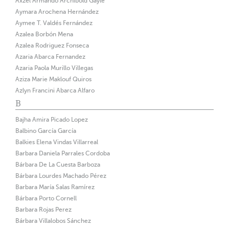
Axzel Armando Archibold Gayle
Aymara Arochena Hernández
Aymee T. Valdés Fernández
Azalea Borbón Mena
Azalea Rodriguez Fonseca
Azaria Abarca Fernandez
Azaria Paola Murillo Villegas
Aziza Marie Maklouf Quiros
Azlyn Francini Abarca Alfaro
B
Bajha Amira Picado Lopez
Balbino García García
Balkies Elena Vindas Villarreal
Barbara Daniela Parrales Cordoba
Bárbara De La Cuesta Barboza
Bárbara Lourdes Machado Pérez
Barbara María Salas Ramírez
Bárbara Porto Cornell
Barbara Rojas Perez
Bárbara Villalobos Sánchez