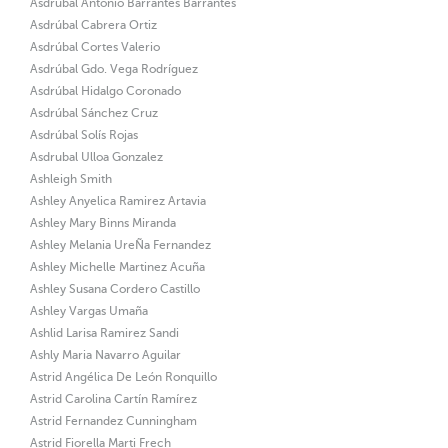
Asdrúbal Antonio Barrantes Barrantes
Asdrúbal Cabrera Ortiz
Asdrúbal Cortes Valerio
Asdrúbal Gdo. Vega Rodríguez
Asdrúbal Hidalgo Coronado
Asdrúbal Sánchez Cruz
Asdrúbal Solís Rojas
Asdrubal Ulloa Gonzalez
Ashleigh Smith
Ashley Anyelica Ramirez Artavia
Ashley Mary Binns Miranda
Ashley Melania UreÑa Fernandez
Ashley Michelle Martinez Acuña
Ashley Susana Cordero Castillo
Ashley Vargas Umaña
Ashlid Larisa Ramirez Sandi
Ashly Maria Navarro Aguilar
Astrid Angélica De León Ronquillo
Astrid Carolina Cartín Ramírez
Astrid Fernandez Cunningham
Astrid Fiorella Marti Frech