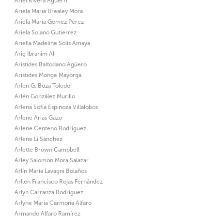
Ariel Rivera Aguerri
Ariela Maria Brealey Mora
Ariela María Gómez Pérez
Ariela Solano Gutierrez
Ariella Madeline Solís Amaya
Arig Ibrahim Ali
Aristides Baltodano Agüero
Aristides Monge Mayorga
Arlen G. Boza Toledo
Arlén González Murillo
Arlena Sofía Espinoza Villalobos
Arlene Arias Gazo
Arlene Centeno Rodríguez
Arlene Li Sánchez
Arlette Brown Campbell
Arley Salomon Mora Salazar
Arlín María Lavagni Bolaños
Arllen Francisco Rojas Fernández
Arlyn Carranza Rodríguez
Arlyne Maria Carmona Alfaro
Armando Alfaro Ramírez