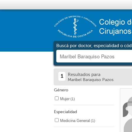
Buscá por doctor, especialidad o cód
Resultados para
1
Maribel Baraquiso Pazos
Género
Mujer
(1)
Especialidad
Medicina General
(1)