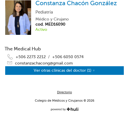
Constanza Chacón González
Pediatría
Médico y Cirujano
cod. MED16090
Activo
The Medical Hub
+506 2273 2212
/
+506 6050 0574
constanzachacong@gmail.com
Ver otras clínicas del doctor
(1)
Pinilla Urgent Care
+506 8726 5236
/
+506 6050 0574
clinicahaciendapinilla@gmail.com
Directorio
Colegio de Médicos y Cirujanos © 2026