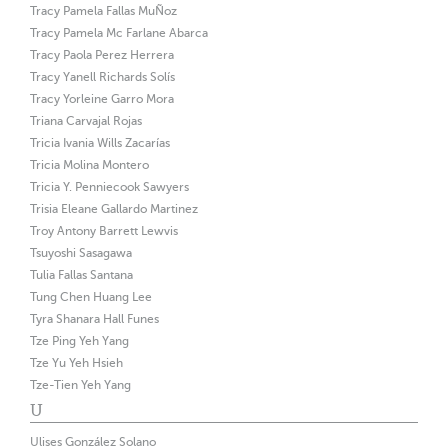
Tracy Pamela Fallas MuÑoz
Tracy Pamela Mc Farlane Abarca
Tracy Paola Perez Herrera
Tracy Yanell Richards Solís
Tracy Yorleine Garro Mora
Triana Carvajal Rojas
Tricia Ivania Wills Zacarías
Tricia Molina Montero
Tricia Y. Penniecook Sawyers
Trisia Eleane Gallardo Martinez
Troy Antony Barrett Lewvis
Tsuyoshi Sasagawa
Tulia Fallas Santana
Tung Chen Huang Lee
Tyra Shanara Hall Funes
Tze Ping Yeh Yang
Tze Yu Yeh Hsieh
Tze-Tien Yeh Yang
U
Ulises González Solano