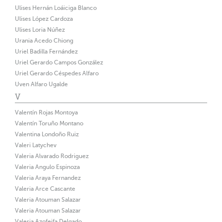
Ulises Hernán Loáiciga Blanco
Ulises López Cardoza
Ulises Loria Núñez
Urania Acedo Chiong
Uriel Badilla Fernández
Uriel Gerardo Campos González
Uriel Gerardo Céspedes Alfaro
Uven Alfaro Ugalde
V
Valentín Rojas Montoya
Valentín Toruño Montano
Valentina Londoño Ruiz
Valeri Latychev
Valeria Alvarado Rodriguez
Valeria Angulo Espinoza
Valeria Araya Fernandez
Valeria Arce Cascante
Valeria Atouman Salazar
Valeria Atouman Salazar
Valeria Azofeifa Delgado