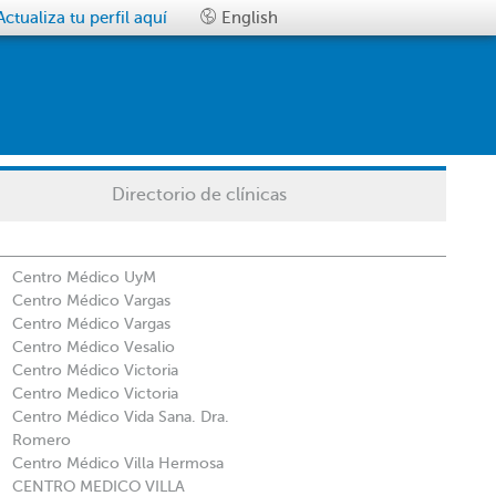
Actualiza tu perfil aquí
English
Directorio de clínicas
Centro Médico UyM
Centro Médico Vargas
Centro Médico Vargas
Centro Médico Vesalio
Centro Médico Victoria
Centro Medico Victoria
Centro Médico Vida Sana. Dra.
Romero
Centro Médico Villa Hermosa
CENTRO MEDICO VILLA