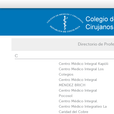
Directorio de Profe
C
Centro Médico Integral Kapöli
Centro Medico Integral Los
Colegios
Centro Médico Integral
MÉNDEZ BRICH
Centro Médico Integral
Pocosol
Centro Médico Integral.
Centro Médico Integrativo La
Caridad del Cobre