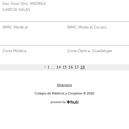
San José-Dra. ANDREA
GARCIA SALAS
WMC Medical
WMC Medical Escazu
Zona Médica
Zona Óptica, Guadalupe
1
...
14
15
16
17
18
Directorio
Colegio de Médicos y Cirujanos © 2026