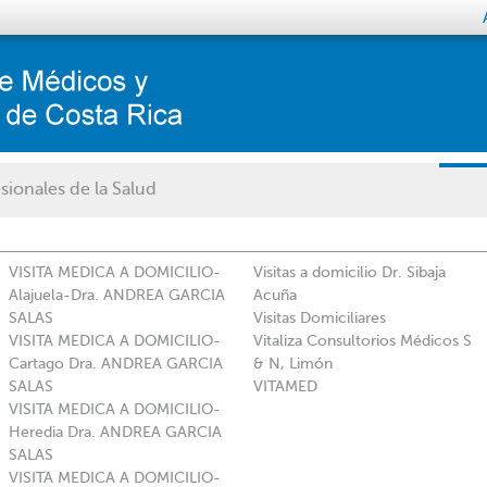
sionales de la Salud
VISITA MEDICA A DOMICILIO-
Visitas a domicilio Dr. Sibaja
Alajuela-Dra. ANDREA GARCIA
Acuña
SALAS
Visitas Domiciliares
VISITA MEDICA A DOMICILIO-
Vitaliza Consultorios Médicos S
Cartago Dra. ANDREA GARCIA
& N, Limón
SALAS
VITAMED
VISITA MEDICA A DOMICILIO-
Heredia Dra. ANDREA GARCIA
SALAS
VISITA MEDICA A DOMICILIO-